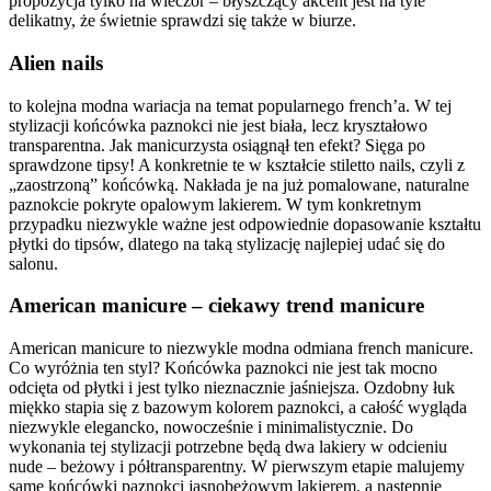
propozycja tylko na wieczór – błyszczący akcent jest na tyle
delikatny, że świetnie sprawdzi się także w biurze.
Alien nails
to kolejna modna wariacja na temat popularnego french’a. W tej
stylizacji końcówka paznokci nie jest biała, lecz kryształowo
transparentna. Jak manicurzysta osiągnął ten efekt? Sięga po
sprawdzone tipsy! A konkretnie te w kształcie stiletto nails, czyli z
„zaostrzoną” końcówką. Nakłada je na już pomalowane, naturalne
paznokcie pokryte opalowym lakierem. W tym konkretnym
przypadku niezwykle ważne jest odpowiednie dopasowanie kształtu
płytki do tipsów, dlatego na taką stylizację najlepiej udać się do
salonu.
American manicure – ciekawy trend manicure
American manicure to niezwykle modna odmiana french manicure.
Co wyróżnia ten styl? Końcówka paznokci nie jest tak mocno
odcięta od płytki i jest tylko nieznacznie jaśniejsza. Ozdobny łuk
miękko stapia się z bazowym kolorem paznokci, a całość wygląda
niezwykle elegancko, nowocześnie i minimalistycznie. Do
wykonania tej stylizacji potrzebne będą dwa lakiery w odcieniu
nude – beżowy i półtransparentny. W pierwszym etapie malujemy
same końcówki paznokci jasnobeżowym lakierem, a następnie