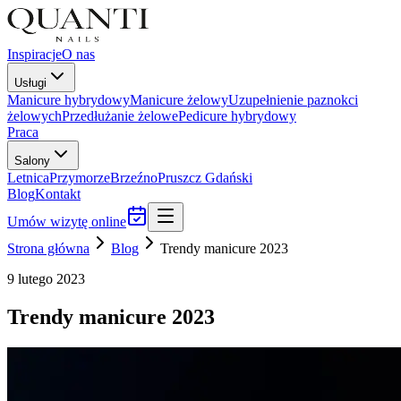
Inspiracje
O nas
Usługi
Manicure hybrydowy
Manicure żelowy
Uzupełnienie paznokci
żelowych
Przedłużanie żelowe
Pedicure hybrydowy
Praca
Salony
Letnica
Przymorze
Brzeźno
Pruszcz Gdański
Blog
Kontakt
Umów wizytę online
Strona główna
Blog
Trendy manicure 2023
9 lutego 2023
Trendy manicure 2023