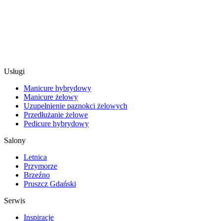
Usługi
Manicure hybrydowy
Manicure żelowy
Uzupełnienie paznokci żelowych
Przedłużanie żelowe
Pedicure hybrydowy
Salony
Letnica
Przymorze
Brzeźno
Pruszcz Gdański
Serwis
Inspiracje