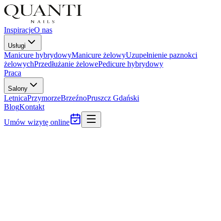
Inspiracje
O nas
Usługi
Manicure hybrydowy
Manicure żelowy
Uzupełnienie paznokci
żelowych
Przedłużanie żelowe
Pedicure hybrydowy
Praca
Salony
Letnica
Przymorze
Brzeźno
Pruszcz Gdański
Blog
Kontakt
Umów wizytę online
Strona główna
Salony
Pruszcz Gdański