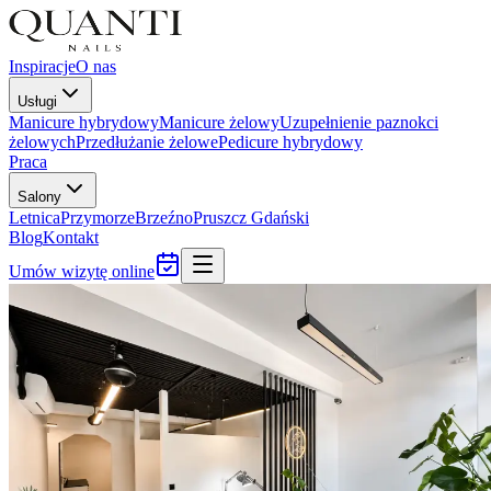
Inspiracje
O nas
Usługi
Manicure hybrydowy
Manicure żelowy
Uzupełnienie paznokci
żelowych
Przedłużanie żelowe
Pedicure hybrydowy
Praca
Salony
Letnica
Przymorze
Brzeźno
Pruszcz Gdański
Blog
Kontakt
Umów wizytę online