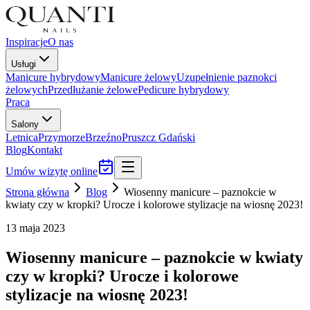
Inspiracje
O nas
Usługi
Manicure hybrydowy
Manicure żelowy
Uzupełnienie paznokci
żelowych
Przedłużanie żelowe
Pedicure hybrydowy
Praca
Salony
Letnica
Przymorze
Brzeźno
Pruszcz Gdański
Blog
Kontakt
Umów wizytę online
Strona główna
Blog
Wiosenny manicure – paznokcie w
kwiaty czy w kropki? Urocze i kolorowe stylizacje na wiosnę 2023!
13 maja 2023
Wiosenny manicure – paznokcie w kwiaty
czy w kropki? Urocze i kolorowe
stylizacje na wiosnę 2023!